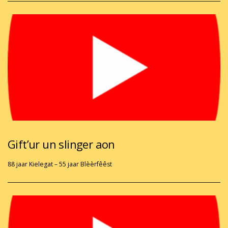
Gift’ur un slinger aon
88 jaar Kielegat – 55 jaar Blèèrfêêst