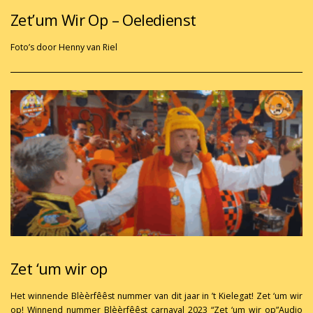
Zet’um Wir Op – Oeledienst
Foto’s door Henny van Riel
Zet ‘um wir op
Het winnende Blèèrfêêst nummer van dit jaar in ’t Kielegat! Zet ‘um wir
op! Winnend nummer Blèèrfêêst carnaval 2023 “Zet ‘um wir op”Audio