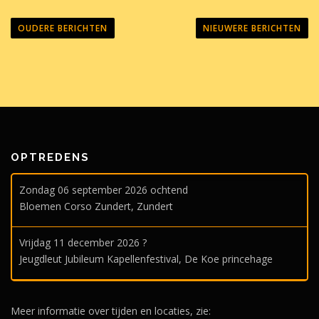
B
e
OUDERE BERICHTEN
NIEUWERE BERICHTEN
r
i
c
h
t
e
n
OPTREDENS
n
Zondag 06 september 2026 ochtend
a
Bloemen Corso Zundert, Zundert
v
i
Vrijdag 11 december 2026 ?
g
Jeugdleut Jubileum Kapellenfestival, De Koe princehage
a
t
i
Meer informatie over tijden en locaties, zie: