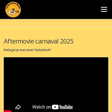
Ga
naar
Menu
de
inhoud
BLAASKAPEL TOETERNIETOE BREDA
FOTO’S
Aftermovie carnaval 2025
VIDEO’S
NIEUWS
OPTREDENS
CONTACT
Kielegat je was weer fantastisch!